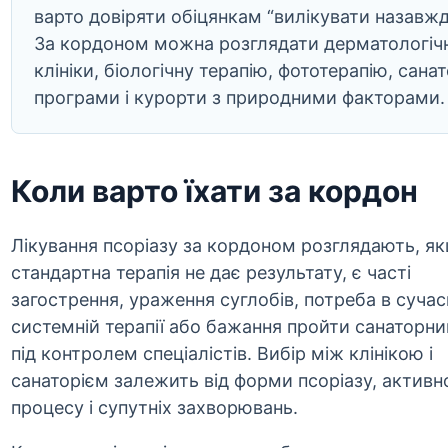
варто довіряти обіцянкам “вилікувати назавжд
За кордоном можна розглядати дерматологічн
клініки, біологічну терапію, фототерапію, санат
програми і курорти з природними факторами.
Коли варто їхати за кордон
Лікування псоріазу за кордоном розглядають, я
стандартна терапія не дає результату, є часті
загострення, ураження суглобів, потреба в сучас
системній терапії або бажання пройти санаторни
під контролем спеціалістів. Вибір між клінікою і
санаторієм залежить від форми псоріазу, активн
процесу і супутніх захворювань.