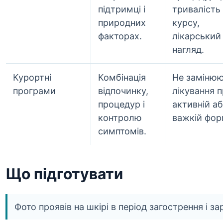
підтримці і
тривалість
природних
курсу,
факторах.
лікарський
нагляд.
Курортні
Комбінація
Не заміню
програми
відпочинку,
лікування 
процедур і
активній а
контролю
важкій фор
симптомів.
Що підготувати
Фото проявів на шкірі в період загострення і за