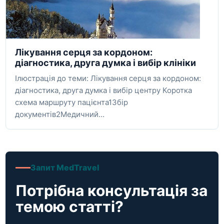
Лікування серця за кордоном:
діагностика, друга думка і вибір клініки
Ілюстрація до теми: Лікування серця за кордоном:
діагностика, друга думка і вибір центру Коротка
схема маршруту пацієнта1Збір
документів2Медичний…
Запит MedTravel
Потрібна консультація за
темою статті?