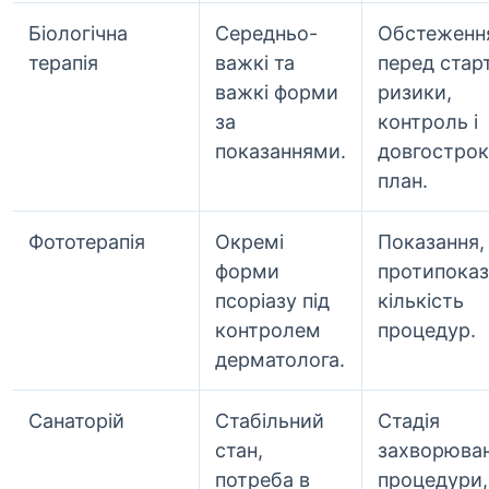
Біологічна
Середньо-
Обстеженн
терапія
важкі та
перед стар
важкі форми
ризики,
за
контроль і
показаннями.
довгостро
план.
Фототерапія
Окремі
Показання,
форми
протипоказ
псоріазу під
кількість
контролем
процедур.
дерматолога.
Санаторій
Стабільний
Стадія
стан,
захворюван
потреба в
процедури,