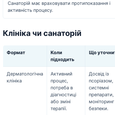
Санаторій має враховувати протипоказання і
активність процесу.
Клініка чи санаторій
Формат
Коли
Що уточни
підходить
Дерматологічна
Активний
Досвід із
клініка
процес,
псоріазом,
потреба в
системні
діагностиці
препарати,
або зміні
моніторинг
терапії.
безпеки.