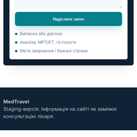
Надіслати запит
Виписка або діагноз
Аналізи, МРТ/КТ, гістологія
Мета звернення і бажані строки
MedTravel
Staging-версія. Інформація на сайті не замінює
консультацію лікаря.