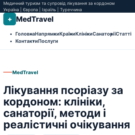
Медичний туризм та супровід лікування за кордоном
Україна | Європа | Ізраїль | Туреччина
MedTravel
+
Головна
Напрямки
Країни
Клініки
Санаторії
Статті
Контакти
Послуги
MedTravel
Лікування псоріазу за
кордоном: клініки,
санаторії, методи і
реалістичні очікування