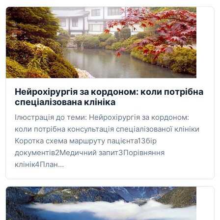
Нейрохірургія за кордоном: коли потрібна
спеціалізована клініка
Ілюстрація до теми: Нейрохірургія за кордоном:
коли потрібна консультація спеціалізованої клініки
Коротка схема маршруту пацієнта1Збір
документів2Медичний запит3Порівняння
клінік4План…