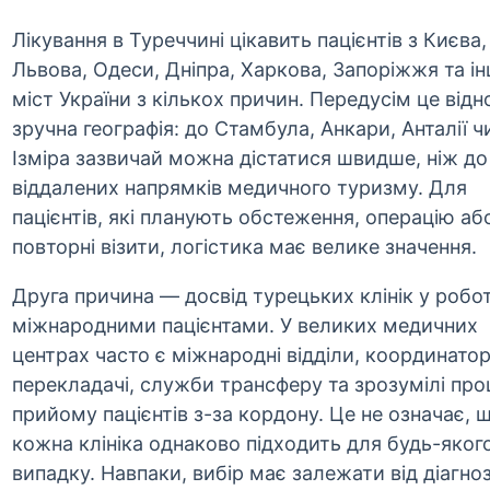
Лікування в Туреччині цікавить пацієнтів з Києва,
Львова, Одеси, Дніпра, Харкова, Запоріжжя та і
міст України з кількох причин. Передусім це відн
зручна географія: до Стамбула, Анкари, Анталії ч
Ізміра зазвичай можна дістатися швидше, ніж до
віддалених напрямків медичного туризму. Для
пацієнтів, які планують обстеження, операцію аб
повторні візити, логістика має велике значення.
Друга причина — досвід турецьких клінік у робот
міжнародними пацієнтами. У великих медичних
центрах часто є міжнародні відділи, координатор
перекладачі, служби трансферу та зрозумілі про
прийому пацієнтів з-за кордону. Це не означає, 
кожна клініка однаково підходить для будь-яког
випадку. Навпаки, вибір має залежати від діагноз