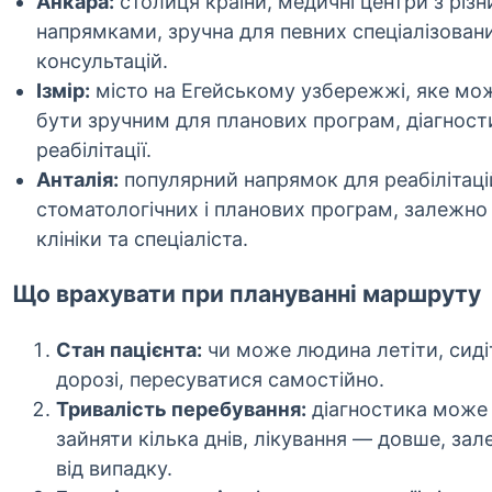
Анкара:
столиця країни, медичні центри з різ
напрямками, зручна для певних спеціалізован
консультацій.
Ізмір:
місто на Егейському узбережжі, яке мо
бути зручним для планових програм, діагност
реабілітації.
Анталія:
популярний напрямок для реабілітаці
стоматологічних і планових програм, залежно 
клініки та спеціаліста.
Що врахувати при плануванні маршруту
Стан пацієнта:
чи може людина летіти, сиді
дорозі, пересуватися самостійно.
Тривалість перебування:
діагностика може
зайняти кілька днів, лікування — довше, за
від випадку.