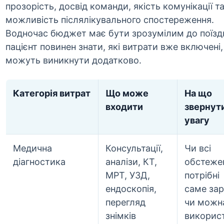
прозорість, досвід команди, якість комунікації т
можливість післялікувального спостереження.
Водночас бюджет має бути зрозумілим до поїзд
пацієнт повинен знати, які витрати вже включені, 
можуть виникнути додатково.
Категорія витрат
Що може
На що
входити
звернут
увагу
Медична
Консультації,
Чи всі
діагностика
аналізи, КТ,
обстеже
МРТ, УЗД,
потрібні
ендоскопія,
саме зар
перегляд
чи можн
знімків
викорис