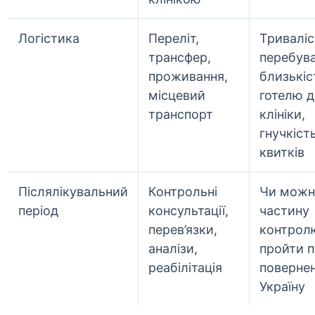
Логістика
Переліт,
Триваліс
трансфер,
перебува
проживання,
близькіс
місцевий
готелю 
транспорт
клініки,
гнучкіст
квитків
Післялікувальний
Контрольні
Чи можн
період
консультації,
частину
перев’язки,
контрол
аналізи,
пройти п
реабілітація
повернен
Україну