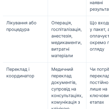
наявні
результа
Лікування або
Операція,
Що вход
процедура
госпіталізація,
у пакет,
анестезія,
оплачує
медикаменти,
окремо п
витратні
огляду
матеріали
Переклад і
Медичний
Чи потрі
координатор
переклад
перекла
документів,
постійно
супровід на
лише на
консультаціях,
ключови
комунікація з
етапах
клінікою