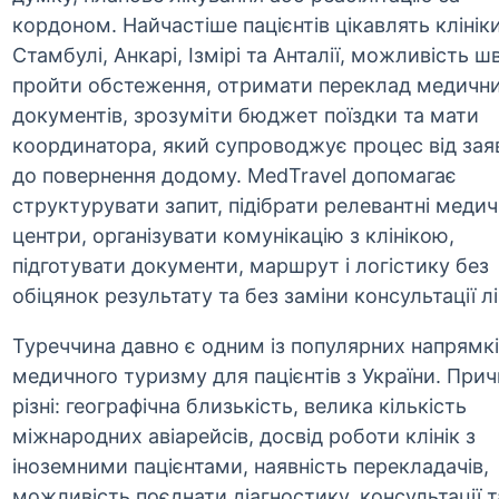
кордоном. Найчастіше пацієнтів цікавлять клініки
Стамбулі, Анкарі, Ізмірі та Анталії, можливість 
пройти обстеження, отримати переклад медичн
документів, зрозуміти бюджет поїздки та мати
координатора, який супроводжує процес від зая
до повернення додому. MedTravel допомагає
структурувати запит, підібрати релевантні медич
центри, організувати комунікацію з клінікою,
підготувати документи, маршрут і логістику без
обіцянок результату та без заміни консультації л
Туреччина давно є одним із популярних напрямк
медичного туризму для пацієнтів з України. При
різні: географічна близькість, велика кількість
міжнародних авіарейсів, досвід роботи клінік з
іноземними пацієнтами, наявність перекладачів,
можливість поєднати діагностику, консультації т