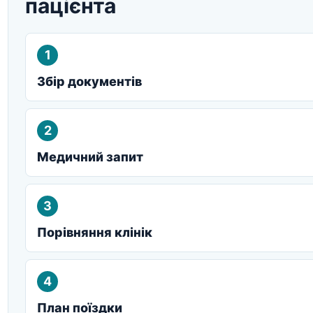
пацієнта
1
Збір документів
2
Медичний запит
3
Порівняння клінік
4
План поїздки