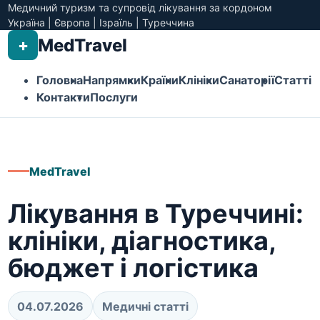
Медичний туризм та супровід лікування за кордоном
Україна | Європа | Ізраїль | Туреччина
MedTravel
+
Головна
Напрямки
Країни
Клініки
Санаторії
Статті
Контакти
Послуги
MedTravel
Лікування в Туреччині:
клініки, діагностика,
бюджет і логістика
04.07.2026
Медичні статті