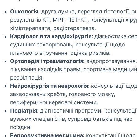
Онкологія:
друга думка, перегляд гістології, о
результатів КТ, МРТ, ПЕТ-КТ, консультації хіру
хіміотерапевта, радіотерапевта.
Кардіологія та кардіохірургія:
діагностика се
судинних захворювань, консультації щодо
планового втручання, оцінка ризиків.
Ортопедія і травматологія:
ендопротезування,
лікування наслідків травм, спортивна медицин
реабілітація.
Нейрохірургія та неврологія:
консультації що
захворювань хребта, головного мозку,
периферичної нервової системи.
Педіатрія:
діагностичні програми, консультаці
вузьких спеціалістів, супровід батьків під час
поїздки.
Репродуктивна медицина:
консультації щодо