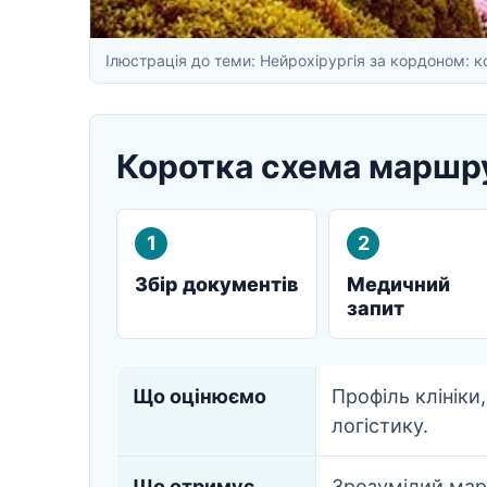
Ілюстрація до теми: Нейрохірургія за кордоном: ко
Коротка схема маршру
1
2
Збір документів
Медичний
запит
Що оцінюємо
Профіль клініки,
логістику.
Що отримує
Зрозумілий марш