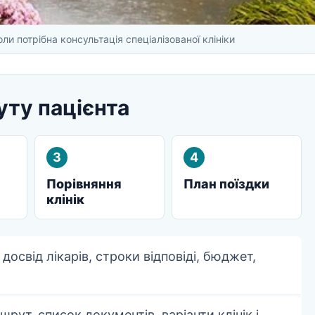
ли потрібна консультація спеціалізованої клініки
ту пацієнта
3
4
Порівняння
План поїздки
клінік
 досвід лікарів, строки відповіді, бюджет,
рут, список документів, варіанти клінік і