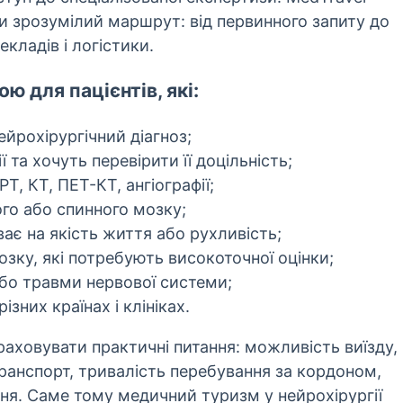
ти зрозумілий маршрут: від первинного запиту до
екладів і логістики.
 для пацієнтів, які:
йрохірургічний діагноз;
а хочуть перевірити її доцільність;
Т, КТ, ПЕТ-КТ, ангіографії;
го або спинного мозку;
є на якість життя або рухливість;
зку, які потребують високоточної оцінки;
або травми нервової системи;
ізних країнах і клініках.
раховувати практичні питання: можливість виїзду,
транспорт, тривалість перебування за кордоном,
ня. Саме тому медичний туризм у нейрохірургії