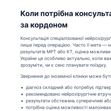
Коли потрібна консульта
за кордоном
Консультація спеціалізованої нейрохірур
лише перед операцією. Часто її мета — не
результатів МРТ або КТ, оцінка можливих 
України це особливо актуально, коли ва
зрозуміти, чи є сенс планувати поїздку.
Звернення до іноземної клініки може бут
діагноз складний або потребує підтв
рекомендовано нейрохірургічне втруча
результати обстежень суперечливі аб
потрібна оцінка можливості малоінвази