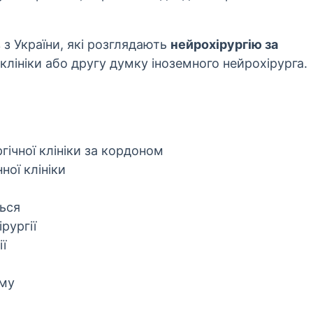
 з України, які розглядають
нейрохірургію за
 клініки або другу думку іноземного нейрохірурга.
гічної клініки за кордоном
ної клініки
ься
рургії
ї
зму