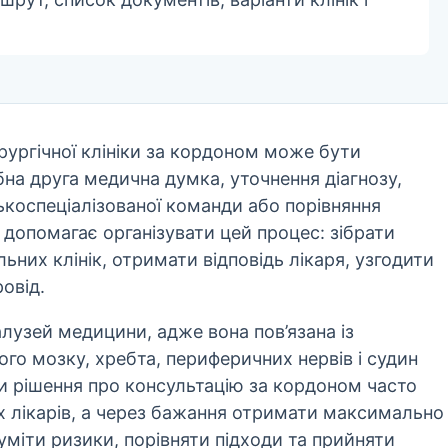
рургічної клініки за кордоном може бути
бна друга медична думка, уточнення діагнозу,
ькоспеціалізованої команди або порівняння
 допомагає організувати цей процес: зібрати
ьних клінік, отримати відповідь лікаря, узгодити
ровід.
лузей медицини, адже вона пов’язана із
го мозку, хребта, периферичних нервів і судин
ни рішення про консультацію за кордоном часто
их лікарів, а через бажання отримати максимально
зуміти ризики, порівняти підходи та прийняти