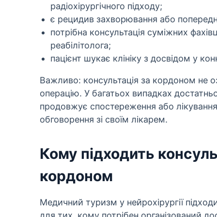
радіохірургічного підходу;
є рецидив захворювання або попереднє
потрібна консультація суміжних фахівц
реабілітолога;
пацієнт шукає клініку з досвідом у ко
Важливо: консультація за кордоном не оз
операцію. У багатьох випадках достатньо
продовжує спостереження або лікування 
обговорення зі своїм лікарем.
Кому підходить консуль
кордоном
Медичний туризм у нейрохірургії підход
для тих, кому потрібен організований до