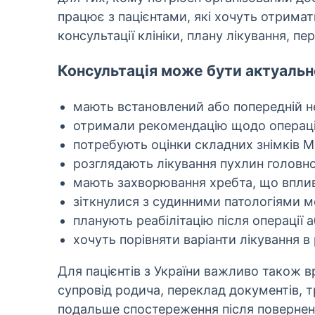
працює з пацієнтами, які хочуть отрима
консультації клініки, плану лікування, пер
Консультація може бути актуальною
мають встановлений або попередній не
отримали рекомендацію щодо операції т
потребують оцінки складних знімків МР
розглядають лікування пухлин головно
мають захворювання хребта, що вплива
зіткнулися з судинними патологіями мо
планують реабілітацію після операції 
хочуть порівняти варіанти лікування в р
Для пацієнтів з України важливо також в
супровід родича, переклад документів, 
подальше спостереження після повернен