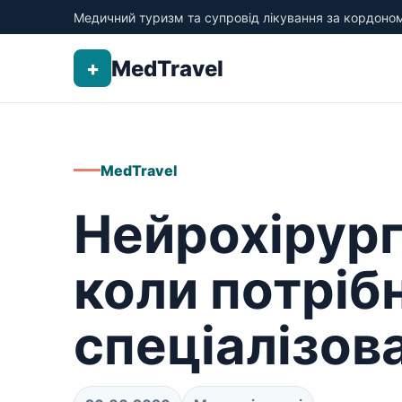
Медичний туризм та супровід лікування за кордоно
MedTravel
+
MedTravel
Нейрохірург
коли потріб
спеціалізова