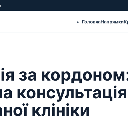
м
Головна
Напрямки
К
ія за кордоном
на консультація
ної клініки