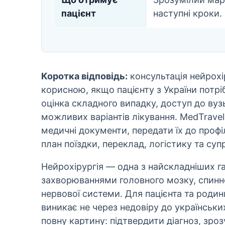
пацієнт
наступні кроки.
Коротка відповідь:
консультація нейрохі
корисною, якщо пацієнту з України потрі
оцінка складного випадку, доступ до вуз
можливих варіантів лікування. MedTravel
медичні документи, передати їх до профіл
план поїздки, переклад, логістику та суп
Нейрохірургія — одна з найскладніших га
захворюваннями головного мозку, спинно
нервової системи. Для пацієнта та роди
виникає не через недовіру до українськ
повну картину: підтвердити діагноз, зро