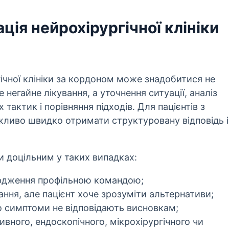
ція нейрохірургічної клініки
гічної клініки за кордоном може знадобитися не
 негайне лікування, а уточнення ситуації, аналіз
тактик і порівняння підходів. Для пацієнтів з
жливо швидко отримати структуровану відповідь і
и доцільним у таких випадках:
ердження профільною командою;
ння, але пацієнт хоче зрозуміти альтернативи;
о симптоми не відповідають висновкам;
вного, ендоскопічного, мікрохірургічного чи