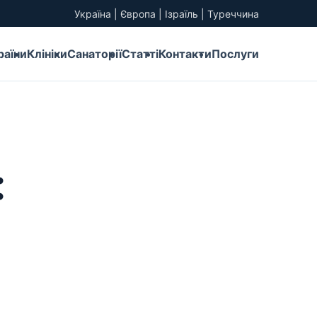
Україна | Європа | Ізраїль | Туреччина
раїни
Клініки
Санаторії
Статті
Контакти
Послуги
: