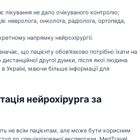
 лікування не дало очікуваного контролю;
ів: невролога, онколога, радіолога, ортопеда,
нкретному напрямку нейрохірургії.
начає, що пацієнту обов’язково потрібно їхати на
 дистанційної другої думки, після якої людина
в Україні, маючи більше інформації для
тація нейрохірурга за
ить не всім пацієнтам, але може бути корисним
ступ до спеціалізованої експертизи. MedTravel