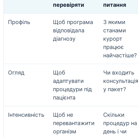
перевіряти
питання
Профіль
Щоб програма
З якими
відповідала
станами
діагнозу
курорт
працює
найчастіше?
Огляд
Щоб
Чи входить
адаптувати
консультаці
процедури під
у пакет?
пацієнта
Інтенсивність
Щоб не
Скільки
перевантажити
процедур на
організм
день і чи