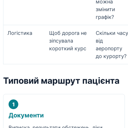
можна
змінити
графік?
Логістика
Щоб дорога не
Скільки час
зіпсувала
від
короткий курс
аеропорту
до курорту?
Типовий маршрут пацієнта
1
Документи
Виписка, результати обстежень, ліки,