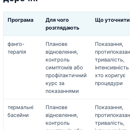
Програма
Для чого
Що уточнити
розглядають
фанго-
Планове
Показання,
терапія
відновлення,
протипоказан
контроль
тривалість,
симптомів або
інтенсивність 
профілактичний
хто коригує
курс за
процедури
показаннями
термальні
Планове
Показання,
басейни
відновлення,
протипоказан
контроль
тривалість,