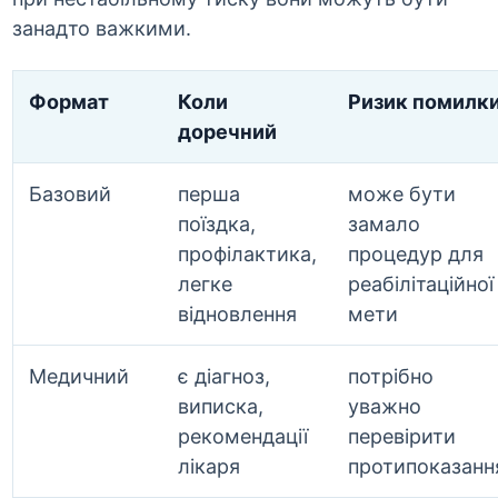
занадто важкими.
Формат
Коли
Ризик помилк
доречний
Базовий
перша
може бути
поїздка,
замало
профілактика,
процедур для
легке
реабілітаційної
відновлення
мети
Медичний
є діагноз,
потрібно
виписка,
уважно
рекомендації
перевірити
лікаря
протипоказанн