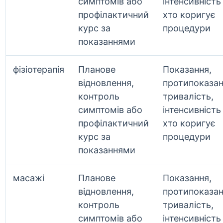
симптомів або
інтенсивність 
профілактичний
хто коригує
курс за
процедури
показаннями
фізіотерапія
Планове
Показання,
відновлення,
протипоказан
контроль
тривалість,
симптомів або
інтенсивність 
профілактичний
хто коригує
курс за
процедури
показаннями
масажі
Планове
Показання,
відновлення,
протипоказан
контроль
тривалість,
симптомів або
інтенсивність 