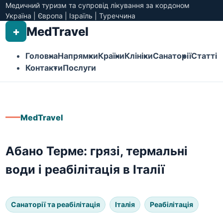
Медичний туризм та супровід лікування за кордоном
Україна | Європа | Ізраїль | Туреччина
MedTravel
+
Головна
Напрямки
Країни
Клініки
Санаторії
Статті
Контакти
Послуги
MedTravel
Абано Терме: грязі, термальні
води і реабілітація в Італії
Санаторії та реабілітація
Італія
Реабілітація