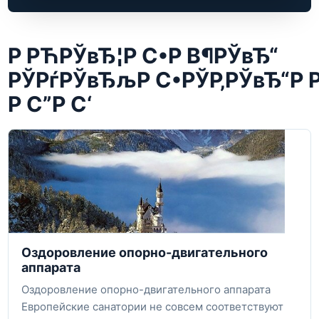
Р РЋРЎвЂ¦Р С•Р В¶РЎвЂ“
РЎРѓРЎвЂљР С•РЎР‚РЎвЂ“Р 
Р С”Р С‘
Оздоровление опорно-двигательного
аппарата
Оздоровление опорно-двигательного аппарата
Европейские санатории не совсем соответствуют