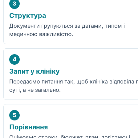
3
Структура
Документи групуються за датами, типом і
медичною важливістю.
4
Запит у клініку
Передаємо питання так, щоб клініка відповіла 
суті, а не загально.
5
Порівняння
Оцінюємо строки, бюджет, план, логістику і