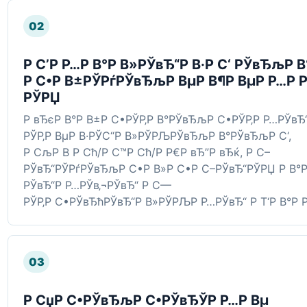
02
Р С’Р Р…Р В°Р В»РЎвЂ“Р В·Р С‘ РЎвЂљР В
Р С•Р В±РЎРѓРЎвЂљР ВµР В¶Р ВµР Р…Р 
РЎРЏ
Р вЂєР В°Р В±Р С•РЎР‚Р В°РЎвЂљР С•РЎР‚Р Р…РЎвЂ
РЎР‚Р ВµР В·РЎС“Р В»РЎРЉРЎвЂљР В°РЎвЂљР С‘,
Р СљР В Р Сћ/Р С™Р Сћ/Р Р€Р вЂ”Р вЂќ, Р С–
РЎвЂ“РЎРѓРЎвЂљР С•Р В»Р С•Р С–РЎвЂ“РЎРЏ Р В°Р
РЎвЂ“Р Р…РЎв‚¬РЎвЂ“ Р С—
РЎР‚Р С•РЎвЂћРЎвЂ“Р В»РЎРЉР Р…РЎвЂ“ Р Т‘Р В°Р 
03
Р СџР С•РЎвЂљР С•РЎвЂЎР Р…Р Вµ