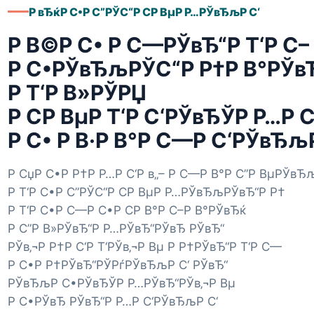
Р вЂќР С•Р С”РЎС“Р СР ВµР Р…РЎвЂљР С‘
Р В©Р С• Р С—РЎвЂ“Р Т‘Р С–
Р С•РЎвЂљРЎС“Р Р†Р В°РЎв
Р Т‘Р В»РЎРЏ
Р СР ВµР Т‘Р С‘РЎвЂЎР Р…Р 
Р С• Р В·Р В°Р С—Р С‘РЎвЂљ
Р СџР С•Р Р†Р Р…Р С‘Р в„– Р С—Р В°Р С”Р ВµРЎвЂ
Р Т‘Р С•Р С”РЎС“Р СР ВµР Р…РЎвЂљРЎвЂ“Р Р†
Р Т‘Р С•Р С—Р С•Р СР В°Р С–Р В°РЎвЂќ
Р С”Р В»РЎвЂ“Р Р…РЎвЂ“РЎвЂ РЎвЂ“
РЎв‚¬Р Р†Р С‘Р Т‘РЎв‚¬Р Вµ Р Р†РЎвЂ“Р Т‘Р С—
Р С•Р Р†РЎвЂ“РЎРѓРЎвЂљР С‘ РЎвЂ“
РЎвЂљР С•РЎвЂЎР Р…РЎвЂ“РЎв‚¬Р Вµ
Р С•РЎвЂ РЎвЂ“Р Р…Р С‘РЎвЂљР С‘