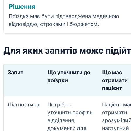
Рішення
Поїздка має бути підтверджена медичною
відповіддю, строками і бюджетом.
Для яких запитів може підій
Запит
Що уточнити до
Що має
поїздки
отримати
пацієнт
Діагностика
Потрібно
Пацієнт ма
уточнити профіль
отримати
відділення,
зрозуміли
документи для
наступний