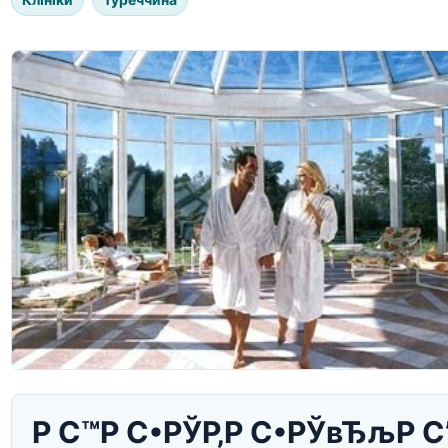
Р С™Р С•РЎР‚Р С•РЎвЂљР С