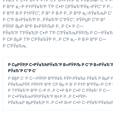
РЎвЂ°Р С•Р В± Р Р†Р С‘Р В±РЎР‚Р В°РЎвЂљР С‘ Р Р
Р В°Р в„–Р Р†РЎвЂ“Р Т‘Р С•Р СРЎвЂ“РЎв‚¬РЎС“ Р Р…
Р В°Р В·Р Р†РЎС“, Р В° Р В·Р Р…Р В°Р в„–РЎвЂљР С‘
Р С”Р В»РЎвЂ“Р Р…РЎвЂ“Р С”РЎС“, РЎРЏР С”Р В°
РЎР‚Р ВµР В°Р В»РЎРЉР Р…Р С• Р С—
РЎвЂ“Р Т‘РЎвЂ¦Р С•Р Т‘Р С‘РЎвЂљРЎРЉ Р С—РЎвЂ“
Р СР ВµР Т‘Р С‘РЎвЂЎР Р…Р С‘Р в„– Р В·Р В°Р С—
Р С‘РЎвЂљ.
Р СџРЎР‚Р С•РЎвЂћРЎвЂ“Р В»РЎРЉ Р С”Р В»РЎвЂ“
РЎвЂ“Р С”Р С‘
Р В§Р С‘ Р С—РЎР‚Р В°РЎвЂ РЎР‹РЎвЂќ РЎвЂ Р ВµР 
РЎвЂљРЎР‚ РЎРѓР В°Р СР Вµ Р В· Р Р†Р В°РЎв‚¬Р С‘Р 
Р Т‘РЎвЂ“Р В°Р С–Р Р…Р С•Р В·Р С•Р С РЎвЂ“ Р С—
Р С•РЎвЂљРЎР‚РЎвЂ“Р В±Р Р…Р С•РЎР‹
РЎвЂљР ВµРЎвЂ¦Р Р…Р С•Р В»Р С•Р С–РЎвЂ“РЎвЂќР