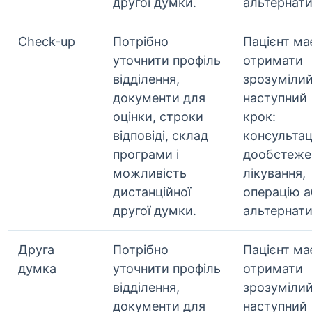
другої думки.
альтернати
Check-up
Потрібно
Пацієнт ма
уточнити профіль
отримати
відділення,
зрозуміли
документи для
наступний
оцінки, строки
крок:
відповіді, склад
консультац
програми і
дообстеже
можливість
лікування,
дистанційної
операцію 
другої думки.
альтернати
Друга
Потрібно
Пацієнт ма
думка
уточнити профіль
отримати
відділення,
зрозуміли
документи для
наступний