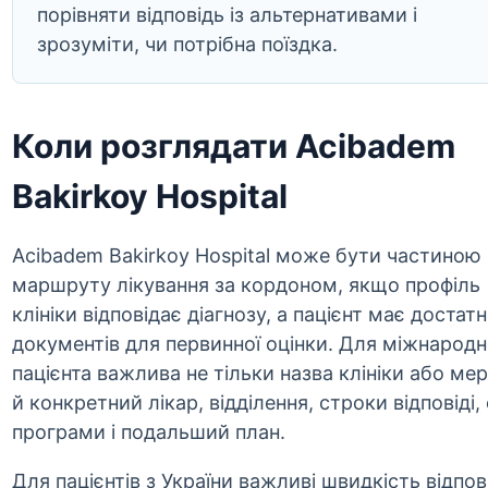
порівняти відповідь із альтернативами і
зрозуміти, чи потрібна поїздка.
Коли розглядати Acibadem
Bakirkoy Hospital
Acibadem Bakirkoy Hospital може бути частиною
маршруту лікування за кордоном, якщо профіль
клініки відповідає діагнозу, а пацієнт має достат
документів для первинної оцінки. Для міжнародн
пацієнта важлива не тільки назва клініки або мер
й конкретний лікар, відділення, строки відповіді,
програми і подальший план.
Для пацієнтів з України важливі швидкість відпові