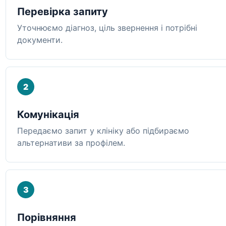
Перевірка запиту
Уточнюємо діагноз, ціль звернення і потрібні
документи.
2
Комунікація
Передаємо запит у клініку або підбираємо
альтернативи за профілем.
3
Порівняння