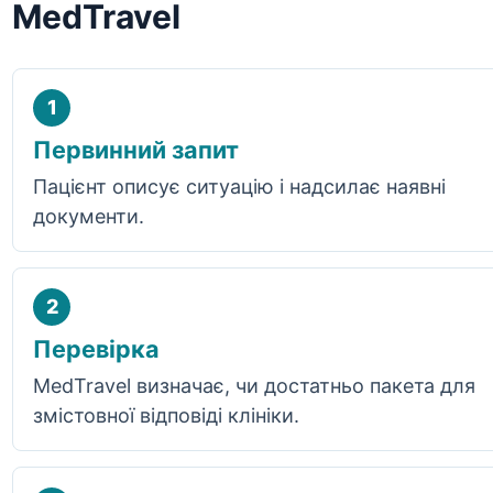
MedTravel
1
Первинний запит
Пацієнт описує ситуацію і надсилає наявні
документи.
2
Перевірка
MedTravel визначає, чи достатньо пакета для
змістовної відповіді клініки.