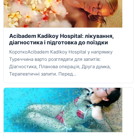
Acibadem Kadikoy Hospital: лікування,
діагностика і підготовка до поїздки
КороткоAcibadem Kadikoy Hospital у напрямку
Туреччина варто розглядати для запитів:
Діагностика, Планова операція, Друга думка,
Терапевтичні запити. Перед…