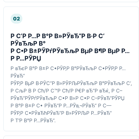
02
Р С’Р Р…Р В°Р В»РЎвЂ“Р В·Р С‘
РЎвЂљР В°
Р С•Р В±РЎРѓРЎвЂљР ВµР В¶Р ВµР Р…
Р Р…РЎРЏ
Р вЂєР В°Р В±Р С•РЎР‚Р В°РЎвЂљР С•РЎР‚Р Р…
РЎвЂ“
РЎР‚Р ВµР В·РЎС“Р В»РЎРЉРЎвЂљР В°РЎвЂљР С‘,
Р СљР В Р Сћ/Р С™Р Сћ/Р Р€Р вЂ”Р вЂќ, Р С–
РЎвЂ“РЎРѓРЎвЂљР С•Р В»Р С•Р С–РЎвЂ“РЎРЏ
Р В°Р В±Р С• РЎвЂ“Р Р…РЎв‚¬РЎвЂ“ Р С—
РЎР‚Р С•РЎвЂћРЎвЂ“Р В»РЎРЉР Р…РЎвЂ“
Р Т‘Р В°Р Р…РЎвЂ“.