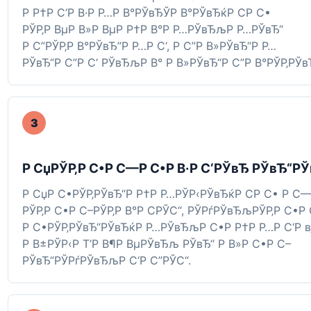
Р Р†Р С‘Р В·Р Р…Р В°РЎвЂЎР В°РЎвЂќР СР С•
РЎР‚Р ВµР В»Р ВµР Р†Р В°Р Р…РЎвЂљР Р…РЎвЂ“
Р С”РЎР‚Р В°РЎвЂ”Р Р…Р С‘, Р С”Р В»РЎвЂ“Р Р…
РЎвЂ“Р С”Р С‘ РЎвЂљР В° Р В»РЎвЂ“Р С”Р В°РЎР‚РЎв
3
Р СџРЎР‚Р С•Р С—Р С•Р В·Р С‘РЎвЂ РЎвЂ“Р
Р СџР С•РЎР‚РЎвЂ“Р Р†Р Р…РЎР‹РЎвЂќР СР С• Р С
РЎР‚Р С•Р С–РЎР‚Р В°Р СРЎС“, РЎРѓРЎвЂљРЎР‚Р С•Р С
Р С•РЎР‚РЎвЂ“РЎвЂќР Р…РЎвЂљР С•Р Р†Р Р…Р С‘Р в
Р В±РЎР‹Р Т‘Р В¶Р ВµРЎвЂљ РЎвЂ“ Р В»Р С•Р С–
РЎвЂ“РЎРѓРЎвЂљР С‘Р С”РЎС“.