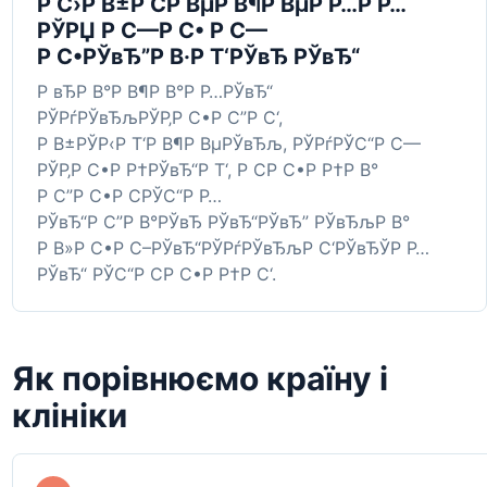
Р С›Р В±Р СР ВµР В¶Р ВµР Р…Р Р…
РЎРЏ Р С—Р С• Р С—
Р С•РЎвЂ”Р В·Р Т‘РЎвЂ РЎвЂ“
Р вЂР В°Р В¶Р В°Р Р…РЎвЂ“
РЎРѓРЎвЂљРЎР‚Р С•Р С”Р С‘,
Р В±РЎР‹Р Т‘Р В¶Р ВµРЎвЂљ, РЎРѓРЎС“Р С—
РЎР‚Р С•Р Р†РЎвЂ“Р Т‘, Р СР С•Р Р†Р В°
Р С”Р С•Р СРЎС“Р Р…
РЎвЂ“Р С”Р В°РЎвЂ РЎвЂ“РЎвЂ” РЎвЂљР В°
Р В»Р С•Р С–РЎвЂ“РЎРѓРЎвЂљР С‘РЎвЂЎР Р…
РЎвЂ“ РЎС“Р СР С•Р Р†Р С‘.
Як порівнюємо країну і
клініки