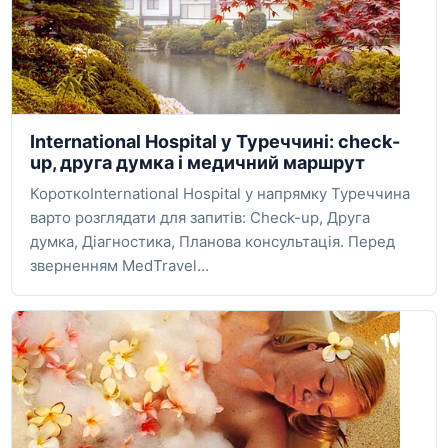
International Hospital у Туреччині: check-
up, друга думка і медичний маршрут
КороткоInternational Hospital у напрямку Туреччина
варто розглядати для запитів: Check-up, Друга
думка, Діагностика, Планова консультація. Перед
зверненням MedTravel…