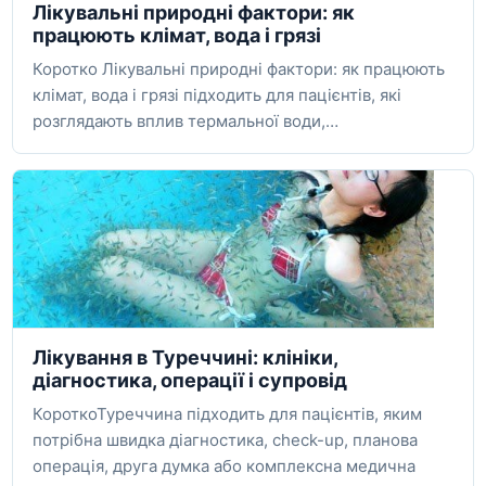
Лікувальні природні фактори: як
працюють клімат, вода і грязі
Коротко Лікувальні природні фактори: як працюють
клімат, вода і грязі підходить для пацієнтів, які
розглядають вплив термальної води,…
Лікування в Туреччині: клініки,
діагностика, операції і супровід
КороткоТуреччина підходить для пацієнтів, яким
потрібна швидка діагностика, check-up, планова
операція, друга думка або комплексна медична