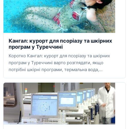
Кангал: курорт для псоріазу та шкірних
програм у Туреччині
Коротко Кангал: курорт для псоріазу та шкірних
програм у Туреччині варто розглядати, якщо
потрібні шкірні програми, термальна вода,…