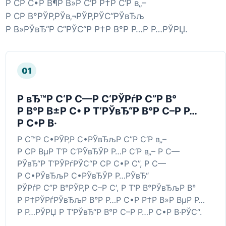
Р СР С•Р В¶Р В»Р С‘Р Р†Р С‘Р в„–
Р СР В°РЎР‚РЎв‚¬РЎР‚РЎС“РЎвЂљ
Р В»РЎвЂ“Р С”РЎС“Р Р†Р В°Р Р…Р Р…РЎРЏ.
01
Р вЂ™Р С‘Р С—Р С‘РЎРѓР С”Р В°
Р В°Р В±Р С• Р Т‘РЎвЂ“Р В°Р С–Р Р…
Р С•Р В·
Р С™Р С•РЎР‚Р С•РЎвЂљР С”Р С‘Р в„–
Р СР ВµР Т‘Р С‘РЎвЂЎР Р…Р С‘Р в„– Р С—
РЎвЂ“Р Т‘РЎРѓРЎС“Р СР С•Р С”, Р С—
Р С•РЎвЂљР С•РЎвЂЎР Р…РЎвЂ“
РЎРѓР С”Р В°РЎР‚Р С–Р С‘, Р Т‘Р В°РЎвЂљР В°
Р Р†РЎРѓРЎвЂљР В°Р Р…Р С•Р Р†Р В»Р ВµР Р…
Р Р…РЎРЏ Р Т‘РЎвЂ“Р В°Р С–Р Р…Р С•Р В·РЎС“.