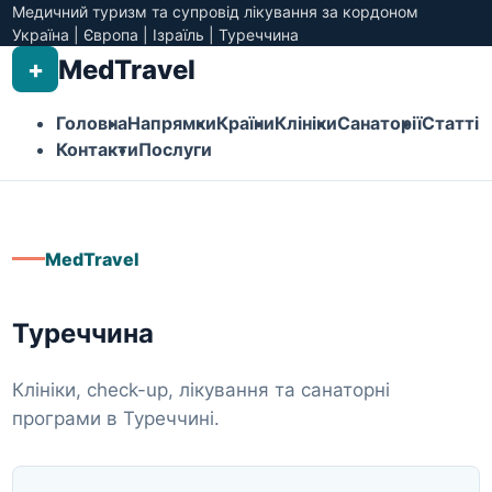
Медичний туризм та супровід лікування за кордоном
Україна | Європа | Ізраїль | Туреччина
MedTravel
+
Головна
Напрямки
Країни
Клініки
Санаторії
Статті
Контакти
Послуги
MedTravel
Туреччина
Клініки, check-up, лікування та санаторні
програми в Туреччині.