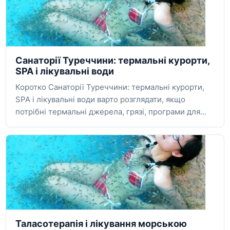
Санаторії Туреччини: термальні курорти,
SPA і лікувальні води
Коротко Санаторії Туреччини: термальні курорти,
SPA і лікувальні води варто розглядати, якщо
потрібні термальні джерела, грязі, програми для…
Таласотерапія і лікування морською