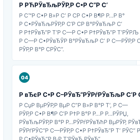
Р РЋРЎвЂљРЎР‚Р С•Р С”Р С‘
Р С™Р С•Р В»Р С‘ Р СР С•Р В¶Р Р…Р В°
Р С•РЎвЂљРЎР‚Р С‘Р СР В°РЎвЂљР С‘
Р Р†РЎвЂ“Р Т‘Р С—Р С•Р Р†РЎвЂ“Р Т‘РЎРЉ
Р С—Р С•РЎвЂЎР В°РЎвЂљР С‘ Р С—РЎР‚Р 
РЎР‚Р В°Р СРЎС“.
04
Р вЂєР С•Р С–РЎвЂ“РЎРѓРЎвЂљР С‘Р 
Р СџР ВµРЎР‚Р ВµР С”Р В»Р В°Р Т‘, Р С—
РЎР‚Р С•Р В¶Р С‘Р Р†Р В°Р Р…Р Р…РЎРЏ,
РЎвЂљРЎР‚Р В°Р Р…РЎРѓРЎвЂћР ВµРЎР‚ РЎв
РЎРѓРЎС“Р С—РЎР‚Р С•Р Р†РЎвЂ“Р Т‘ РЎС“ 
Р С•РЎвЂ”Р В·Р Т‘РЎвЂ РЎвЂ“.