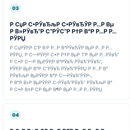
03
Р СџР С•РЎвЂљР С•РЎвЂЎР Р…Р Вµ
Р В»РЎвЂ“Р С”РЎС“Р Р†Р В°Р Р…Р Р…
РЎРЏ
Р СџРЎР‚Р С‘Р В·Р Р…Р В°РЎвЂЎР ВµР Р…Р Р…
РЎРЏ, Р С—РЎР‚Р С•Р Р†Р ВµР Т‘Р ВµР Р…РЎвЂ“
Р С•Р С—Р ВµРЎР‚Р В°РЎвЂ РЎвЂ“РЎвЂ”,
РЎР‚Р ВµР В°Р С”РЎвЂ РЎвЂ“РЎРЏ Р Р…Р В°
РЎвЂљР ВµРЎР‚Р В°Р С—РЎвЂ“РЎР‹,
Р В°Р В»Р ВµРЎР‚Р С–РЎвЂ“РЎвЂ” РЎвЂљР В°
Р С•Р В±Р СР ВµР В¶Р ВµР Р…Р Р…РЎРЏ.
04