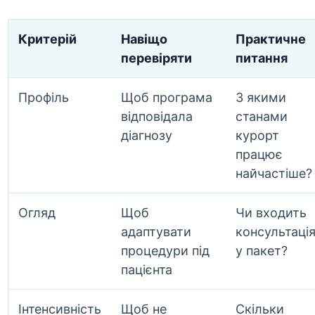
Критерій
Навіщо
Практичне
перевіряти
питання
Профіль
Щоб програма
З якими
відповідала
станами
діагнозу
курорт
працює
найчастіше?
Огляд
Щоб
Чи входить
адаптувати
консультаці
процедури під
у пакет?
пацієнта
Інтенсивність
Щоб не
Скільки