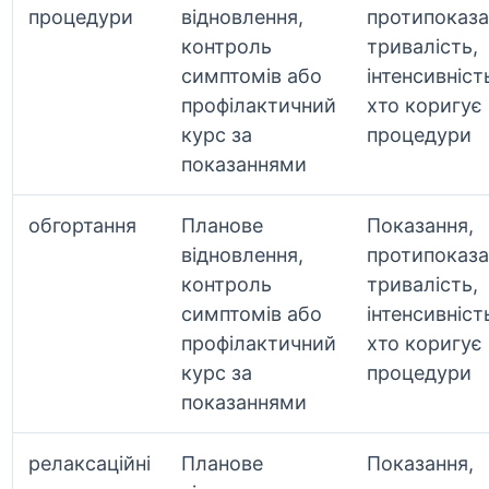
процедури
відновлення,
протипоказа
контроль
тривалість,
симптомів або
інтенсивність
профілактичний
хто коригує
курс за
процедури
показаннями
обгортання
Планове
Показання,
відновлення,
протипоказа
контроль
тривалість,
симптомів або
інтенсивність
профілактичний
хто коригує
курс за
процедури
показаннями
релаксаційні
Планове
Показання,