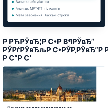
Виписка або діагноз
Аналізи, МРТ/КТ, гістологія
Мета звернення і бажані строки
Р РЋРЎвЂ¦Р С•Р В¶РЎвЂ“
РЎРѓРЎвЂљР С•РЎР‚РЎвЂ“Р 
Р С”Р С‘