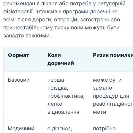
рекомендація лікаря або потреба у регулярній
фізіотерапії. Інтенсивні програми доречні не
всім: після дороги, операцій, загострень або
при нестабільному тиску вони можуть бути
занадто важкими.
Формат
Коли
Ризик помилк
доречний
Базовий
перша
може бути
поїздка,
замало
профілактика,
процедур для
легке
реабілітаційної
відновлення
мети
Медичний
є діагноз,
потрібно