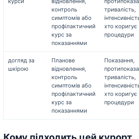
курси
відновлення,
протипоказа
контроль
тривалість,
симптомів або
інтенсивність
профілактичний
хто коригує
курс за
процедури
показаннями
догляд за
Планове
Показання,
шкірою
відновлення,
протипоказа
контроль
тривалість,
симптомів або
інтенсивність
профілактичний
хто коригує
курс за
процедури
показаннями
Кому підходить цей курорт