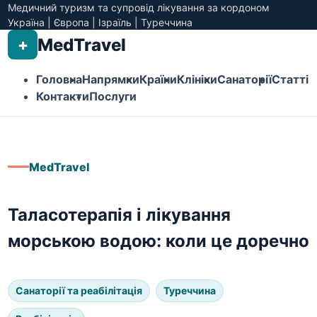
Медичний туризм та супровід лікування за кордоном
Україна | Європа | Ізраїль | Туреччина
MedTravel
+
Головна
Напрямки
Країни
Клініки
Санаторії
Статті
Контакти
Послуги
MedTravel
Таласотерапія і лікування
морською водою: коли це доречно
Санаторії та реабілітація
Туреччина