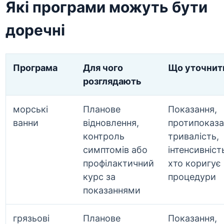
Які програми можуть бути
доречні
Програма
Для чого
Що уточнит
розглядають
морські
Планове
Показання,
ванни
відновлення,
протипоказа
контроль
тривалість,
симптомів або
інтенсивність
профілактичний
хто коригує
курс за
процедури
показаннями
грязьові
Планове
Показання,