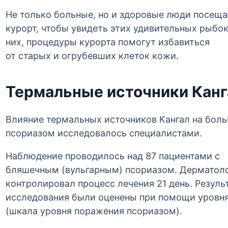
Не только больные, но и здоровые люди посещ
курорт, чтобы увидеть этих удивительных рыбок
них, процедуры курорта помогут избавиться
от старых и огрубевших клеток кожи.
Термальные источники Канг
Влияние термальных источников Кангал на бол
псориазом исследовалось специалистами.
Наблюдение проводилось над 87 пациентами с
бляшечным (вульгарным) псориазом. Дерматол
контролировал процесс лечения 21 день. Резуль
исследования были оценены при помощи уровня
(шкала уровня поражения псориазом).