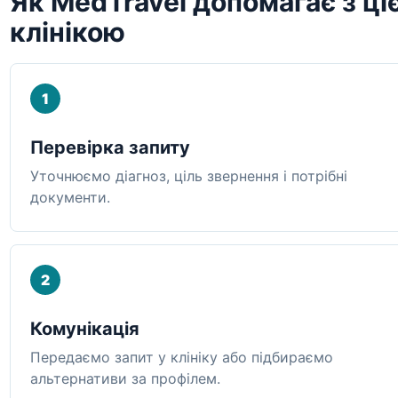
Як MedTravel допомагає з ці
клінікою
1
Перевірка запиту
Уточнюємо діагноз, ціль звернення і потрібні
документи.
2
Комунікація
Передаємо запит у клініку або підбираємо
альтернативи за профілем.