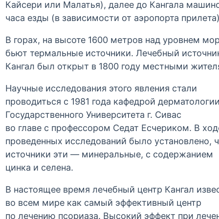
Кайсери или Малатья), далее до Кангала машин
часа езды (в зависимости от аэропорта прилета)
В горах, на высоте 1600 метров над уровнем мо
бьют термальные источники. Лечебный источни
Кангал был открыт в 1800 году местными жител
Научные исследования этого явления стали
проводиться с 1981 года кафедрой дерматологи
Государственного Университета г. Сивас
во главе с профессором Седат Есчериком. В ход
проведенных исследований было установлено, ч
источники эти — минеральные, с содержанием
цинка и селена.
В настоящее время лечебный центр Кангал изве
во всем мире как самый эффективный центр
по лечению псориаза. Высокий эффект при лече