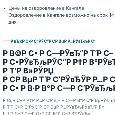
Цены на оздоровление в Кангале
Оздоровление в Кангале возможно на срок 14 
дня.
Р вЂќР С•Р С”РЎС“Р СР ВµР Р…РЎвЂљР С‘
Р В©Р С• Р С—РЎвЂ“Р Т‘Р С–
Р С•РЎвЂљРЎС“Р Р†Р В°РЎв
Р Т‘Р В»РЎРЏ
Р СР ВµР Т‘Р С‘РЎвЂЎР Р…Р 
Р С• Р В·Р В°Р С—Р С‘РЎвЂљ
Р СџР С•Р Р†Р Р…Р С‘Р в„– Р С—Р В°Р С”Р ВµРЎвЂ
Р Т‘Р С•Р С”РЎС“Р СР ВµР Р…РЎвЂљРЎвЂ“Р Р†
Р Т‘Р С•Р С—Р С•Р СР В°Р С–Р В°РЎвЂќ