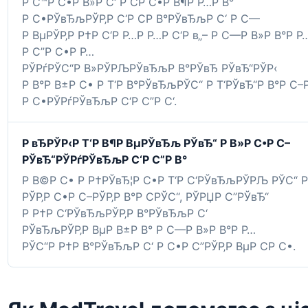
Р С™Р С•Р В»Р С‘ Р СР С•Р В¶Р Р…Р В°
Р С•РЎвЂљРЎР‚Р С‘Р СР В°РЎвЂљР С‘ Р С—
Р ВµРЎР‚Р Р†Р С‘Р Р…Р Р…Р С‘Р в„– Р С—Р В»Р В°Р Р…
Р С”Р С•Р Р…
РЎРѓРЎС“Р В»РЎРЉРЎвЂљР В°РЎвЂ РЎвЂ“РЎР‹
Р В°Р В±Р С• Р Т‘Р В°РЎвЂљРЎС“ Р Т‘РЎвЂ“Р В°Р С–
Р С•РЎРѓРЎвЂљР С‘Р С”Р С‘.
Р вЂРЎР‹Р Т‘Р В¶Р ВµРЎвЂљ РЎвЂ“ Р В»Р С•Р С–
РЎвЂ“РЎРѓРЎвЂљР С‘Р С”Р В°
Р В©Р С• Р Р†РЎвЂ¦Р С•Р Т‘Р С‘РЎвЂљРЎРЉ РЎС“ 
РЎР‚Р С•Р С–РЎР‚Р В°Р СРЎС“, РЎРЏР С”РЎвЂ“
Р Р†Р С‘РЎвЂљРЎР‚Р В°РЎвЂљР С‘
РЎвЂљРЎР‚Р ВµР В±Р В° Р С—Р В»Р В°Р Р…
РЎС“Р Р†Р В°РЎвЂљР С‘ Р С•Р С”РЎР‚Р ВµР СР С•.