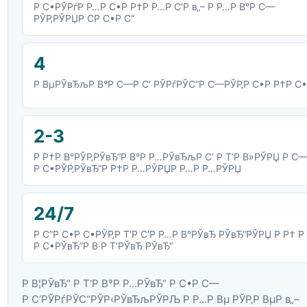
Р С•РЎРѓР Р…Р С•Р Р†Р Р…Р С‘Р в„– Р Р…Р В°Р С—
РЎР‚РЎРЏР СР С•Р С”
4
Р ВµРЎвЂљР В°Р С—Р С‘ РЎРѓРЎС“Р С—РЎР‚Р С•Р Р†Р С•
2-3
Р Р†Р В°РЎР‚РЎвЂ“Р В°Р Р…РЎвЂљР С‘ Р Т‘Р В»РЎРЏ Р С
Р С•РЎР‚РЎвЂ“Р Р†Р Р…РЎРЏР Р…Р Р…РЎРЏ
24/7
Р С”Р С•Р С•РЎР‚Р Т‘Р С‘Р Р…Р В°РЎвЂ РЎвЂ“РЎРЏ Р Р† 
Р С•РЎвЂ”Р В·Р Т‘РЎвЂ РЎвЂ“
Р В¦РЎвЂ“ Р Т‘Р В°Р Р…РЎвЂ“ Р С•Р С—
Р С‘РЎРѓРЎС“РЎР‹РЎвЂљРЎРЉ Р Р…Р Вµ РЎР‚Р ВµР в„–