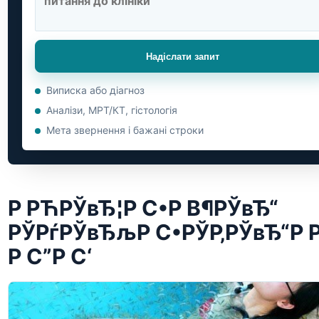
Надіслати запит
Виписка або діагноз
Аналізи, МРТ/КТ, гістологія
Мета звернення і бажані строки
Р РЋРЎвЂ¦Р С•Р В¶РЎвЂ“
РЎРѓРЎвЂљР С•РЎР‚РЎвЂ“Р 
Р С”Р С‘