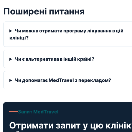
Поширені питання
Чи можна отримати програму лікування в цій
клініці?
Чи є альтернатива в іншій країні?
Чи допомагає MedTravel з перекладом?
Запит MedTravel
Отримати запит у цю клінік