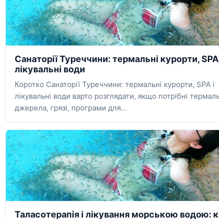
Санаторії Туреччини: термальні курорти, SPA 
лікувальні води
Коротко Санаторії Туреччини: термальні курорти, SPA і
лікувальні води варто розглядати, якщо потрібні термаль
джерела, грязі, програми для…
Таласотерапія і лікування морською водою: 