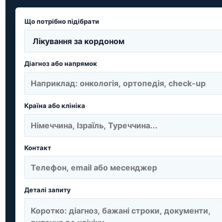
Що потрібно підібрати
Діагноз або напрямок
Країна або клініка
Контакт
Деталі запиту