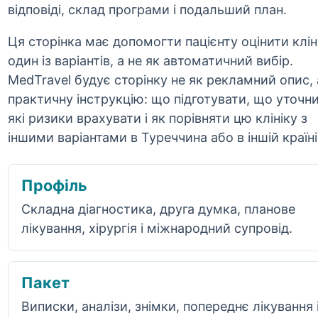
відповіді, склад програми і подальший план.
Ця сторінка має допомогти пацієнту оцінити клін
один із варіантів, а не як автоматичний вибір.
MedTravel будує сторінку не як рекламний опис, 
практичну інструкцію: що підготувати, що уточни
які ризики врахувати і як порівняти цю клініку з
іншими варіантами в Туреччина або в іншій країні
Профіль
Складна діагностика, друга думка, планове
лікування, хірургія і міжнародний супровід.
Пакет
Виписки, аналізи, знімки, попереднє лікування 