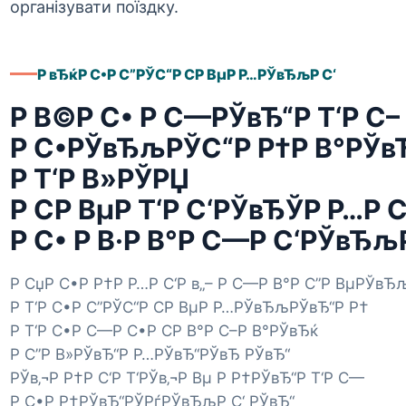
організувати поїздку.
Р вЂќР С•Р С”РЎС“Р СР ВµР Р…РЎвЂљР С‘
Р В©Р С• Р С—РЎвЂ“Р Т‘Р С–
Р С•РЎвЂљРЎС“Р Р†Р В°РЎв
Р Т‘Р В»РЎРЏ
Р СР ВµР Т‘Р С‘РЎвЂЎР Р…Р 
Р С• Р В·Р В°Р С—Р С‘РЎвЂљ
Р СџР С•Р Р†Р Р…Р С‘Р в„– Р С—Р В°Р С”Р ВµРЎвЂ
Р Т‘Р С•Р С”РЎС“Р СР ВµР Р…РЎвЂљРЎвЂ“Р Р†
Р Т‘Р С•Р С—Р С•Р СР В°Р С–Р В°РЎвЂќ
Р С”Р В»РЎвЂ“Р Р…РЎвЂ“РЎвЂ РЎвЂ“
РЎв‚¬Р Р†Р С‘Р Т‘РЎв‚¬Р Вµ Р Р†РЎвЂ“Р Т‘Р С—
Р С•Р Р†РЎвЂ“РЎРѓРЎвЂљР С‘ РЎвЂ“