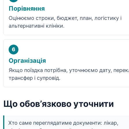
Порівняння
Оцінюємо строки, бюджет, план, логістику і
альтернативні клініки.
6
Організація
Якщо поїздка потрібна, уточнюємо дату, перек
трансфер і супровід.
Що обов’язково уточнити
Хто саме переглядатиме документи: лікар,