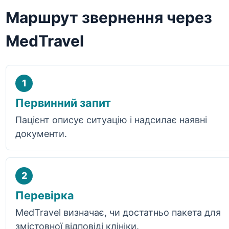
Маршрут звернення через
MedTravel
1
Первинний запит
Пацієнт описує ситуацію і надсилає наявні
документи.
2
Перевірка
MedTravel визначає, чи достатньо пакета для
змістовної відповіді клініки.