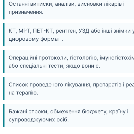
Останні виписки, аналізи, висновки лікарів і
призначення.
КТ, МРТ, ПЕТ-КТ, рентген, УЗД або інші знімки 
цифровому форматі.
Операційні протоколи, гістологію, імуногістохі
або спеціальні тести, якщо вони є.
Список проведеного лікування, препаратів і реа
на терапію.
Бажані строки, обмеження бюджету, країну і
супроводжуючих осіб.