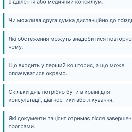
відділення або медичний консиліум.
Чи можлива друга думка дистанційно до поїзд
Які обстеження можуть знадобитися повторно 
чому.
Що входить у перший кошторис, а що може
оплачуватися окремо.
Скільки днів потрібно бути в країні для
консультації, діагностики або лікування.
Які документи пацієнт отримає після завершен
програми.