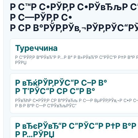
Р С™Р С•РЎР‚Р С•РЎвЂљР С
Р С—РЎР‚Р С•
Р СР В°РЎР‚РЎв‚¬РЎР‚РЎС“
Туреччина
Р С”РЎР‚Р В°РЎвЂ”Р Р…Р В° Р В»РЎвЂ“Р С”РЎС“Р Р†Р В°Р
РЎРЏ
Р вЂќРЎР‚РЎС“Р С–Р В°
Р Т‘РЎС“Р СР С”Р В°
РЎвЂћР С•РЎР‚Р СР В°РЎвЂљ Р С—Р ВµРЎР‚РЎв‚¬Р С•Р С
Р В·Р В°Р С—Р С‘РЎвЂљРЎС“
Р вЂєРЎвЂ“Р С”РЎС“Р Р†Р В°Р
Р Р…РЎРЏ